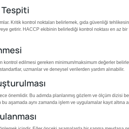
 Tespiti
ar. Kritik kontrol noktaları belirlemek, gıda güvenliği tehlikesi
irir. HACCP ekibinin belirlediği kontrol noktası en az bir taned
enmesi
in kontrol edilmesi gereken minimum/maksimum değerler belirlenir.
 standartlar, uzmanlar ve deneysel verilerden yardım alınabilir.
luşturulması
ece önemlidir. Bu adımda planlanmış gözlem ve ölçüm dizisi beli
lan bu aşamada aynı zamanda işlem ve uygulamalar kayıt altına al
ygulanması
 önlemek içindir. Eğer önceki aşamalarda bir sapma meydana geld