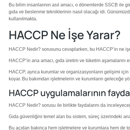
Bu bilim insanlarının asıl amacı, o dönemlerde SSCB ile gir
gıda ve beslenme tekniklerinin nasıl olacağı idi. Günümü
kullanılmakta.
HACCP Ne İşe Yarar?
HACCP Nedir? sorusunu cevaplarken, bu HACCP’in ne işe y
HACCP’in ana amacı, gıda üretim ve tüketim aşamalarını en s
HACCP, ayrıca kurumlar ve organizasyonların gelişimi için d
koyar. Bu bakımdan işletmelerin ve kurumların geleceğe yönel
HACCP uygulamalarının faydal
HACCP Nedir? sorusu ile birlikte faydalarını da inceleyeceğ
Gıda güvenliğini temel alan bu sistem, süreç üzerindeki ana 
Bu açıdan bakınca hem işletmelere ve kurumlara hem de toplu