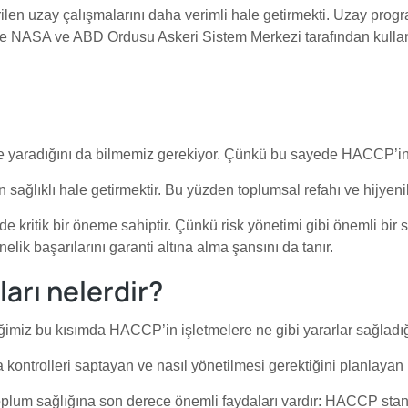
ilen uzay çalışmalarını daha verimli hale getirmekti. Uzay prog
zde NASA ve ABD Ordusu Askeri Sistem Merkezi tarafından kulla
aradığını da bilmemiz gerekiyor. Çünkü bu sayede HACCP’in u
ağlıklı hale getirmektir. Bu yüzden toplumsal refahı ve hijyenik
e kritik bir öneme sahiptir. Çünkü risk yönetimi gibi önemli bir 
ik başarılarını garanti altına alma şansını da tanır.
arı nelerdir?
imiz bu kısımda HACCP’in işletmelere ne gibi yararlar sağladığı
kontrolleri saptayan ve nasıl yönetilmesi gerektiğini planlayan 
m sağlığına son derece önemli faydaları vardır: HACCP standartl