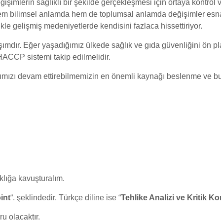
işimlerin sağlıklı bir şekilde gerçekleşmesi için ortaya kontrol
em bilimsel anlamda hem de toplumsal anlamda değişimler esn
ikle gelişmiş medeniyetlerde kendisini fazlaca hissettiriyor.
mdır. Eğer yaşadığımız ülkede sağlık ve gıda güvenliğini ön p
ACCP sistemi takip edilmelidir.
tlarımızı devam ettirebilmemizin en önemli kaynağı beslenme v
ıklığa kavuşturalım.
int
“. şeklindedir. Türkçe diline ise “
Tehlike Analizi ve Kritik Ko
u olacaktır.