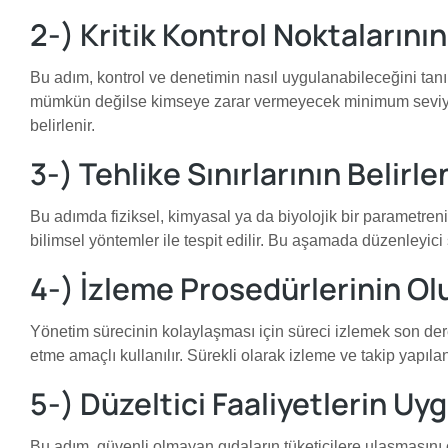
2-) Kritik Kontrol Noktalarının
Bu adım, kontrol ve denetimin nasıl uygulanabileceğini tanıml
mümkün değilse kimseye zarar vermeyecek minimum seviyeye get
belirlenir.
3-) Tehlike Sınırlarının Belirl
Bu adımda fiziksel, kimyasal ya da biyolojik bir parametren
bilimsel yöntemler ile tespit edilir. Bu aşamada düzenleyici
4-) İzleme Prosedürlerinin O
Yönetim sürecinin kolaylaşması için süreci izlemek son der
etme amaçlı kullanılır. Sürekli olarak izleme ve takip yapı
5-) Düzeltici Faaliyetlerin U
Bu adım, güvenli olmayan gıdaların tüketicilere ulaşmasını