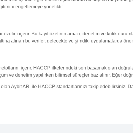
ıtımını engellemeye yöneliktir.
r özetini içerir. Bu kayıt özetinin amacı, denetim ve kritik dur
t altına alınan bu veriler, gelecekte ve şimdiki uygulamalarda öne
totlarını içerir. HACCP ilkelerindeki son basamak olan doğrulam
çüm ve denetim yapılırken bilimsel süreçler baz alınır. Eğer do
lan Aybit ARI ile HACCP standartlarınızı takip edebilirsiniz. Da