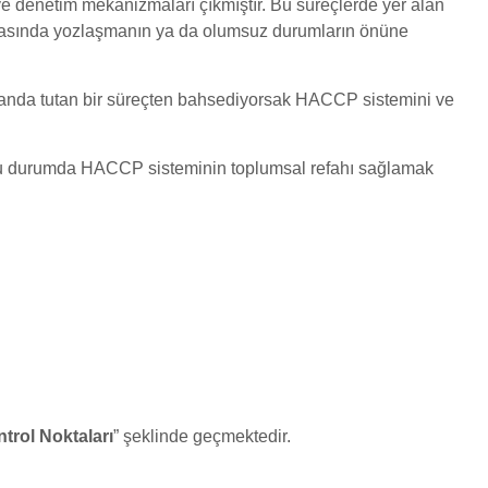
 ve denetim mekanizmaları çıkmıştır. Bu süreçlerde yer alan
asında yozlaşmanın ya da olumsuz durumların önüne
landa tutan bir süreçten bahsediyorsak HACCP sistemini ve
e bu durumda HACCP sisteminin toplumsal refahı sağlamak
ntrol Noktaları
” şeklinde geçmektedir.