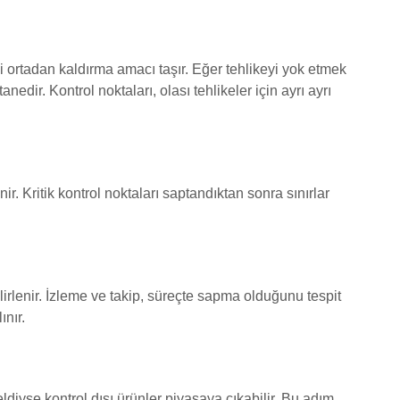
ni ortadan kaldırma amacı taşır. Eğer tehlikeyi yok etmek
ir. Kontrol noktaları, olası tehlikeler için ayrı ayrı
 Kritik kontrol noktaları saptandıktan sonra sınırlar
rlenir. İzleme ve takip, süreçte sapma olduğunu tespit
ınır.
iyse kontrol dışı ürünler piyasaya çıkabilir. Bu adım,