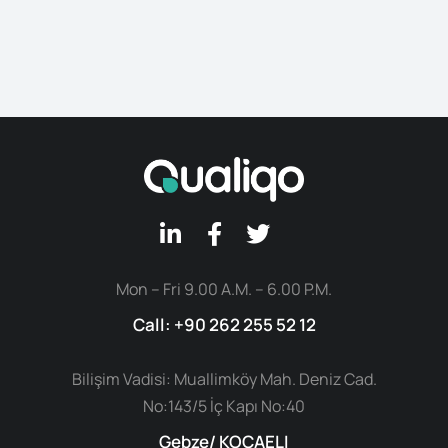
Mon – Fri 9.00 A.M. – 6.00 P.M.
Call: +90 262 255 52 12
Bilişim Vadisi: Muallimköy Mah. Deniz Cad.
No:143/5 İç Kapı No:40
Gebze/ KOCAELI