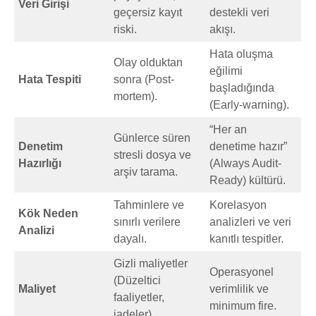
Veri Girişi
geçersiz kayıt
destekli veri
riski.
akışı.
Hata oluşma
Olay olduktan
eğilimi
Hata Tespiti
sonra (Post-
başladığında
mortem).
(Early-warning).
“Her an
Günlerce süren
Denetim
denetime hazır”
stresli dosya ve
Hazırlığı
(Always Audit-
arşiv tarama.
Ready) kültürü.
Tahminlere ve
Korelasyon
Kök Neden
sınırlı verilere
analizleri ve veri
Analizi
dayalı.
kanıtlı tespitler.
Gizli maliyetler
Operasyonel
(Düzeltici
Maliyet
verimlilik ve
faaliyetler,
minimum fire.
iadeler).