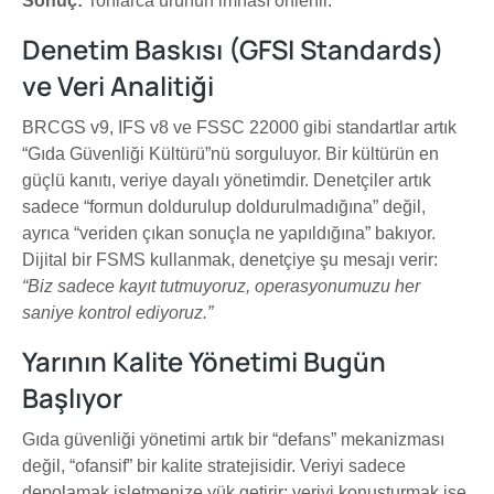
Sonuç:
Tonlarca ürünün imhası önlenir.
Denetim Baskısı (GFSI Standards)
ve Veri Analitiği
BRCGS v9, IFS v8 ve FSSC 22000 gibi standartlar artık
“Gıda Güvenliği Kültürü”nü sorguluyor. Bir kültürün en
güçlü kanıtı, veriye dayalı yönetimdir. Denetçiler artık
sadece “formun doldurulup doldurulmadığına” değil,
ayrıca “veriden çıkan sonuçla ne yapıldığına” bakıyor.
Dijital bir FSMS kullanmak, denetçiye şu mesajı verir:
“Biz sadece kayıt tutmuyoruz, operasyonumuzu her
saniye kontrol ediyoruz.”
Yarının Kalite Yönetimi Bugün
Başlıyor
Gıda güvenliği yönetimi artık bir “defans” mekanizması
değil, “ofansif” bir kalite stratejisidir. Veriyi sadece
depolamak işletmenize yük getirir; veriyi konuşturmak ise