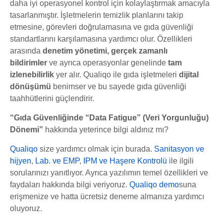
daha iyi operasyonel kontrol için kolaylaştırmak amacıyla
tasarlanmıştır. İşletmelerin temizlik planlarını takip
etmesine, görevleri doğrulamasına ve gıda güvenliği
standartlarını karşılamasına yardımcı olur. Özellikleri
arasında
denetim yönetimi, gerçek zamanlı
bildirimler
ve ayrıca operasyonlar genelinde
tam
izlenebilirlik
yer alır. Qualiqo ile gıda işletmeleri
dijital
dönüşümü
benimser ve bu sayede gıda güvenliği
taahhütlerini güçlendirir.
“Gıda Güvenliğinde “Data Fatigue” (Veri Yorgunluğu)
Dönemi”
hakkında yeterince bilgi aldınız mı?
Qualiqo
size yardımcı olmak için burada.
Sanitasyon ve
hijyen
,
Lab. ve EMP
,
IPM ve Haşere Kontrolü
ile ilgili
sorularınızı yanıtlıyor. Ayrıca yazılımın temel özellikleri ve
faydaları hakkında bilgi veriyoruz.
Qualiqo demo
suna
erişmenize ve hatta ücretsiz deneme almanıza yardımcı
oluyoruz.