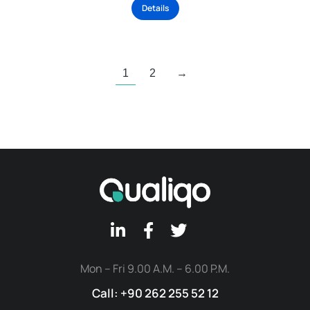
Details
1
2
→
Mon – Fri 9.00 A.M. – 6.00 P.M.
Call: +90 262 255 52 12