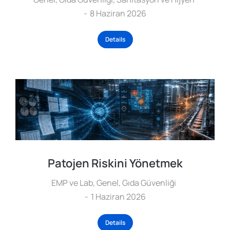
8 Haziran 2026
Details
Patojen Riskini Yönetmek
EMP ve Lab
,
Genel
,
Gıda Güvenliği
1 Haziran 2026
Details