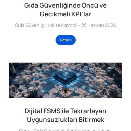
Gıda Güvenliğinde Öncü ve
Gecikmeli KPI’lar
Gıda Güvenliği
,
Kalite Kontrol
25 Haziran 2026
Details
Dijital FSMS ile Tekrarlayan
Uygunsuzlukları Bitirmek
Genel
,
Gıda Güvenliği
,
Sanitasyon ve Hijyen