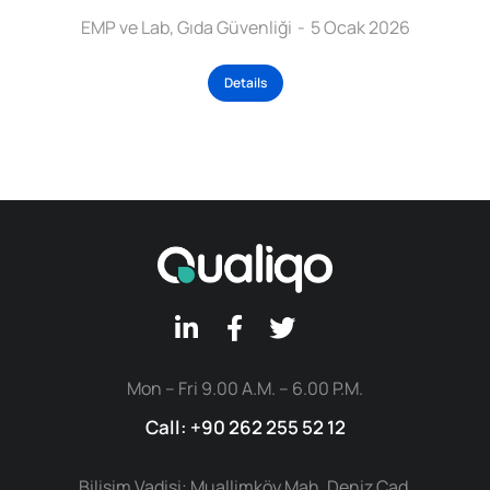
EMP ve Lab
,
Gıda Güvenliği
5 Ocak 2026
Details
Mon – Fri 9.00 A.M. – 6.00 P.M.
Call: +90 262 255 52 12
Bilişim Vadisi: Muallimköy Mah. Deniz Cad.