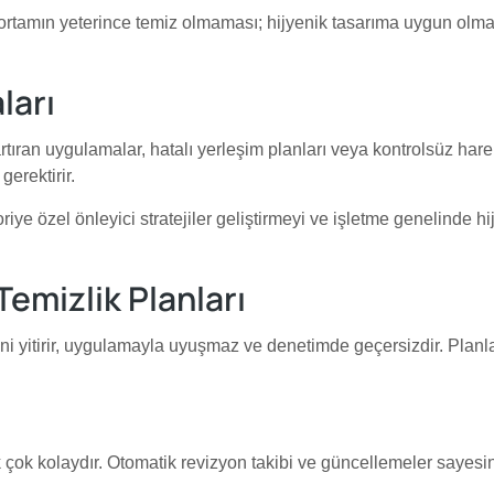
a ortamın yeterince temiz olmaması; hijyenik tasarıma uygun olm
ları
ıran uygulamalar, hatalı yerleşim planları veya kontrolsüz hareket
gerektirir.
goriye özel önleyici stratejiler geliştirmeyi ve işletme genelinde
Temizlik Planları
i yitirir, uygulamayla uyuşmaz ve denetimde geçersizdir. Planla
ak çok kolaydır. Otomatik revizyon takibi ve güncellemeler sayes