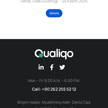
Genel
,
Gıda Güvenliği
24 Kasım 2025
Details
Mon – Fri 9.00 A.M. – 6.00 P.M.
Call: +90 262 255 52 12
Bilişim Vadisi: Muallimköy Mah. Deniz Cad.