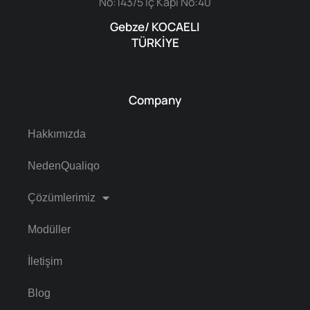
No:143/5 İç Kapı No:40
Gebze/ KOCAELI
TÜRKİYE
Company
Hakkımızda
NedenQualiqo
Çözümlerimiz
Modüller
İletişim
Blog