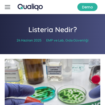
Demo
Listeria Nedir?
24 Haziran 2025
EMP ve Lab
,
Gıda Güvenliği