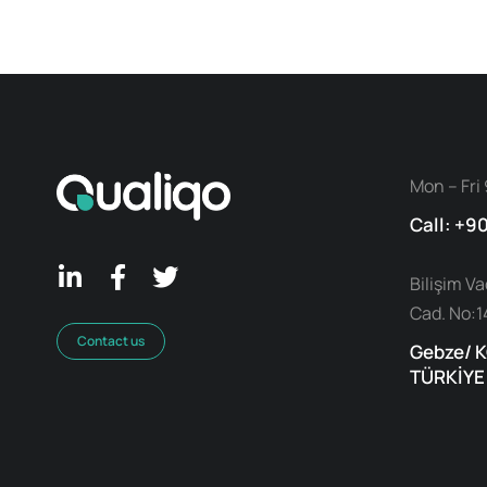
Mon – Fri 
Call: +9
Bilişim V
Cad. No:1
Contact us
Gebze/ 
TÜRKİYE