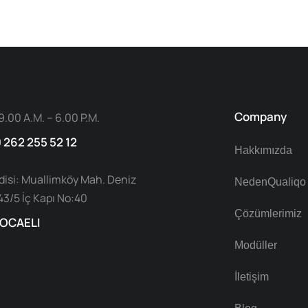
Company
9.00 A.M. – 6.00 P.M.
0 262 255 52 12
Hakkımızda
adisi: Muallimköy Mah. Deniz
NedenQualiqo
43/5 İç Kapı No:40
Çözümlerimiz
KOCAELI
Modüller
İletişim