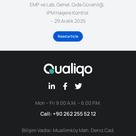
EMP ve Lab
,
Genel
,
Gıda Güvenliği
,
IPM Haşere Kontrol
29 Aralık 2025
Read article
Mon – Fri 9.00 A.M. – 6.00 P.M.
Call: +90 262 255 52 12
Bilişim Vadisi: Muallimköy Mah. Deniz Cad.