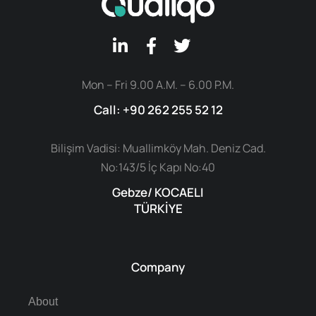
Mon – Fri 9.00 A.M. – 6.00 P.M.
Call: +90 262 255 52 12
Bilişim Vadisi: Muallimköy Mah. Deniz Cad.
No:143/5 İç Kapı No:40
Gebze/ KOCAELI
TÜRKİYE
Company
About