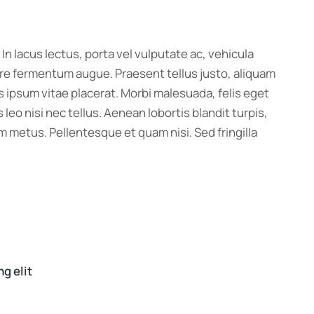
 In lacus lectus, porta vel vulputate ac, vehicula
uere fermentum augue. Praesent tellus justo, aliquam
culis ipsum vitae placerat. Morbi malesuada, felis eget
s leo nisi nec tellus. Aenean lobortis blandit turpis,
m metus. Pellentesque et quam nisi. Sed fringilla
g elit