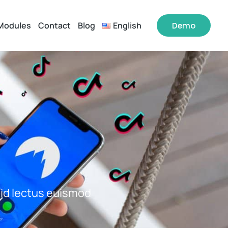
Modules
Contact
Blog
English
Demo
 id lectus euismod