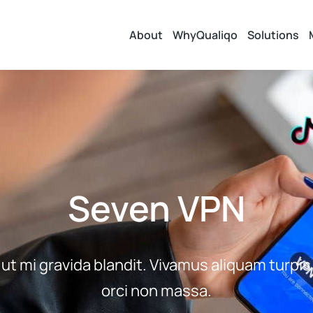
About
WhyQualiqo
Solutions
Seven VPN
 ut mi gravida blandit. Vivamus aliquam turpis
orci non massa.