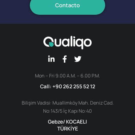
Contacto
Mon – Fri 9.00 A.M. – 6.00 P.M.
Call: +90 262 255 52 12
Bilişim Vadisi: Muallimköy Mah. Deniz Cad.
No:143/5 İç Kapı No:40
Gebze/ KOCAELI
TÜRKİYE