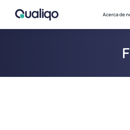
Acerca de n
F