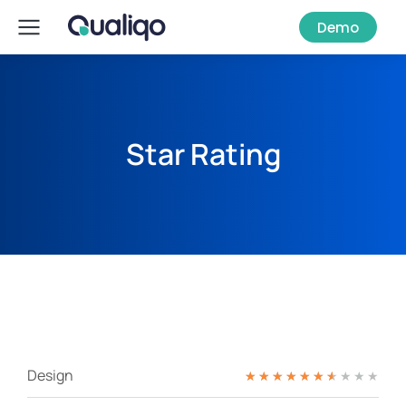
Demo
Star Rating
Design
★
★
★
★
★
★
★
★
★
★