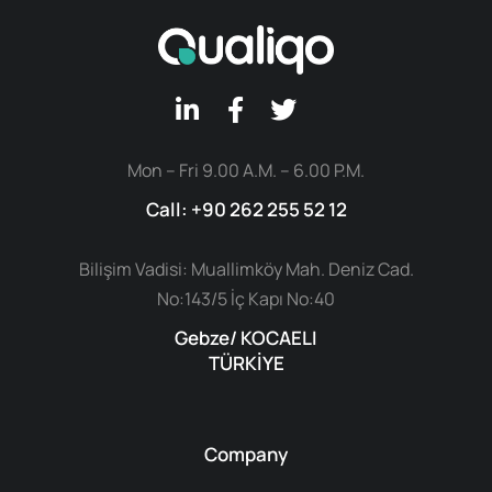
Mon – Fri 9.00 A.M. – 6.00 P.M.
Call: +90 262 255 52 12
Bilişim Vadisi: Muallimköy Mah. Deniz Cad.
No:143/5 İç Kapı No:40
Gebze/ KOCAELI
TÜRKİYE
Company