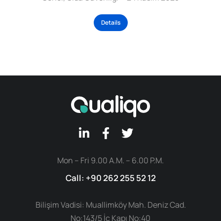
Details
Mon – Fri 9.00 A.M. – 6.00 P.M.
Call: +90 262 255 52 12
Bilişim Vadisi: Muallimköy Mah. Deniz Cad.
No:143/5 İç Kapı No:40