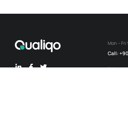
Mon – Fri 
Call: +9
Bilişim V
Cad. No:1
Contact us
Gebze/ 
TÜRKİYE