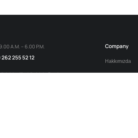
Company
9.00 A.M. – 6.00 P.M.
0 262 255 52 12
Hakkımızda
adisi: Muallimköy Mah. Deniz
NedenQualiqo
43/5 İç Kapı No:40
Çözümlerimiz
KOCAELI
Modüller
İletişim
Blog